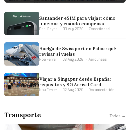
Santander eSIM para viajar: cómo
funciona y cuándo compensa
Dani Reyes
03 Aug 2026
Conectividad
Huelga de Swissport en Palma: qué
revisar si vuelas
Noa Ferrer
03 Aug 2026
Aerolíneas
Viajar a Singapur desde España:
requisitos y SG Arrival Card
Noa Ferrer
02 Aug 2026
Documentación
Transporte
Todas →