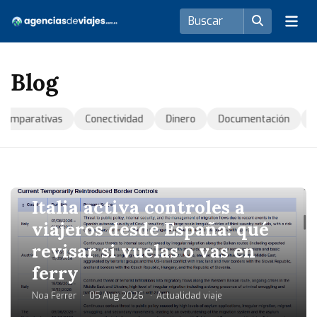
Blog
arativas
Conectividad
Dinero
Documentación
Equip
Italia activa controles a
viajeros desde España: qué
revisar si vuelas o vas en
ferry
Noa Ferrer
05 Aug 2026
Actualidad viaje