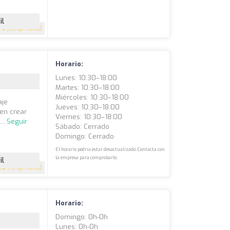
il
5
(53 opiniones)
Horario:
Lunes: 10:30–18:00
Martes: 10:30–18:00
Miércoles: 10:30–18:00
aje
Jueves: 10:30–18:00
 en crear
Viernes: 10:30–18:00
...
Seguir
Sábado: Cerrado
Domingo: Cerrado
El horario podría estar desactualizado. Contacta con
la empresa para comprobarlo.
il
4.8
(43 opiniones)
Horario:
Domingo: 0h-0h
Lunes: 0h-0h