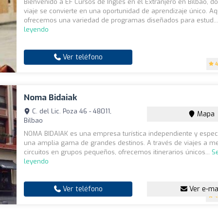
Bienvenido a EF Cursos de Inglés en el Extranjero en Bilbao, 
viaje se convierte en una oportunidad de aprendizaje único. Aq
ofrecemos una variedad de programas diseñados para estud..
leyendo
Ver teléfono
4
Noma Bidaiak
C. del Lic. Poza 46 - 48011,
Mapa
Bilbao
NOMA BIDAIAK es una empresa turística independiente y espec
una amplia gama de grandes destinos. A través de viajes a m
circuitos en grupos pequeños, ofrecemos itinerarios únicos...
S
leyendo
Ver teléfono
Ver e-ma
4