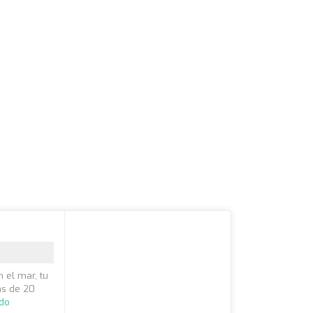
n el mar, tu
ás de 20
ndo