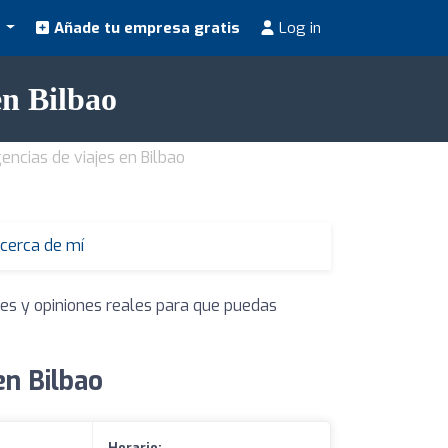
s
Añade tu empresa gratis
Log in
en Bilbao
encias de viajes en Bilbao
 cerca de mí
nes y opiniones reales para que puedas
en Bilbao
Horario: