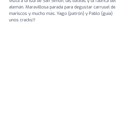
visita a la isla de San Simón, las bateas y la fábrica del
alemán. Maravillosa parada para degustar carrusel de
mariscos y mucho más. Yago (patrón) y Pablo (guía)
unos cracks!!