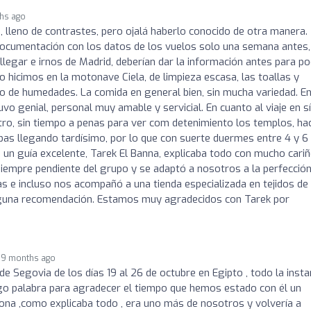
hs ago
, lleno de contrastes, pero ojalá haberlo conocido de otra manera.
documentación con los datos de los vuelos solo una semana antes,
legar e irnos de Madrid, deberían dar la información antes para p
lo hicimos en la motonave Ciela, de limpieza escasa, las toallas y
o de humedades. La comida en general bien, sin mucha variedad. En
o genial, personal muy amable y servicial. En cuanto al viaje en sí
tro, sin tiempo a penas para ver com detenimiento los templos, ha
as llegando tardísimo, por lo que con suerte duermes entre 4 y 6
 guía excelente, Tarek El Banna, explicaba todo con mucho cariñ
iempre pendiente del grupo y se adaptó a nosotros a la perfección
s e incluso nos acompañó a una tienda especializada en tejidos de
lguna recomendación. Estamos muy agradecidos con Tarek por
9 months ago
 Segovia de los días 19 al 26 de octubre en Egipto , todo la insta
o palabra para agradecer el tiempo que hemos estado con él un
sona ,como explicaba todo , era uno más de nosotros y volvería a