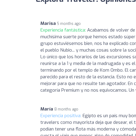
Marisa
5 months ago
Experiencia fantástica:
Acabamos de volver de 
muchísima suerte porque hemos estado súper c
grupo estuviésemos bien, nos ha explicado con 
el pueblo Nubio... y muchas cosas sobre la soci
Lo único que los horarios de las excursiones 
reunirse a la 1 y media de la madrugada y es e
terminando por el templo de Kom Ombo. El cans
parecido para el resto de la estancia. Esto no e
mejorar para que no resulte tan agotador. En c
categoría Premium y no nos equivocamos. Un vi
María
8 months ago
Experiencia positiva:
Egipto es un país muy bon
travelers como mayorista deja que desear, el t
podían tener una flota más moderna y cómoda p
cuesta el viaje que menos algo de comodidad. Lo