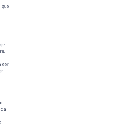
o que
aje
re.
a ser
or
en
ncia
s