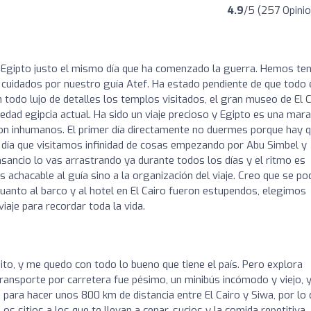
4.9
/5 (257 Opini
Egipto justo el mismo día que ha comenzado la guerra. Hemos ten
uidados por nuestro guía Atef. Ha estado pendiente de que todo 
todo lujo de detalles los templos visitados, el gran museo de El C
edad egipcia actual. Ha sido un viaje precioso y Egipto es una marav
son inhumanos. El primer día directamente no duermes porque hay 
l día que visitamos infinidad de cosas empezando por Abu Simbel y
ancio lo vas arrastrando ya durante todos los días y el ritmo es
s achacable al guía sino a la organización del viaje. Creo que se po
uanto al barco y al hotel en El Cairo fueron estupendos, elegimos
aje para recordar toda la vida.
ito, y me quedo con todo lo bueno que tiene el país. Pero explora
ransporte por carretera fue pésimo, un minibús incómodo y viejo, 
ara hacer unos 800 km de distancia entre El Cairo y Siwa, por lo
s sitios a los que te llevan a cenar, sucios y la comida repetitiva,