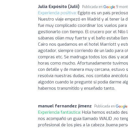
Julia Expósito (Julii)
Publicada en
9 mont
Experiencia positiva:
Egipto es un país precioso
Nuestro viaje empezó en Madrid y al tener la 
fue muy complicado coordinar los vuelos para l
gestionarlo con tiempo. El crucero por el Nilo 
sábanas olían muy fuerte y el baño estaba llen
Cairo nos quedamos en el hotel Marriott y estuv
agotador, siempre corriendo de un lado para o
compras etc. Se madruga todos los días y acab
horas como mucho. Afortunadamente tuvimos un
con detalle y de manera muy cercana, estuvo s
resolvía nuestras dudas, nos contaba anécdota
algodón cuando le pregunté si podía darme a
habernos transmitido y enseñado tanto.
manuel fernandez jimenz
Publicada en
Experiencia fantástica:
Hola hemos estado desde
nos acompañó un guía llamado WALID ,no teng
profesional de los pies a la cabeza ,buena per