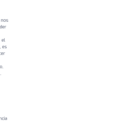
 nos
oder
 el
, es
cer
o,
,
ncia