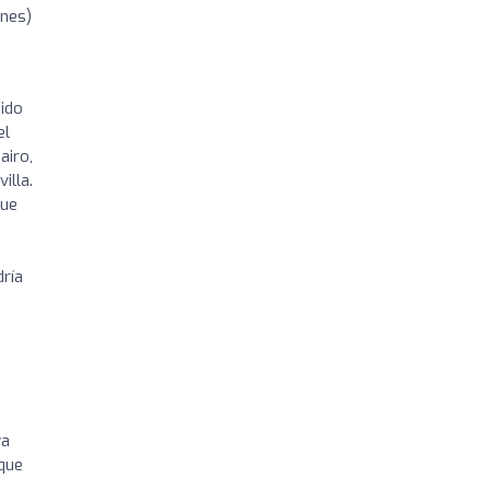
ones)
ido
el
airo,
illa.
que
dría
ya
 que