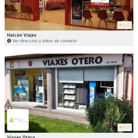
5
(5)
Halcón Viajes
Ver dirección y datos de contacto
5
(3)
Viaxes Otero