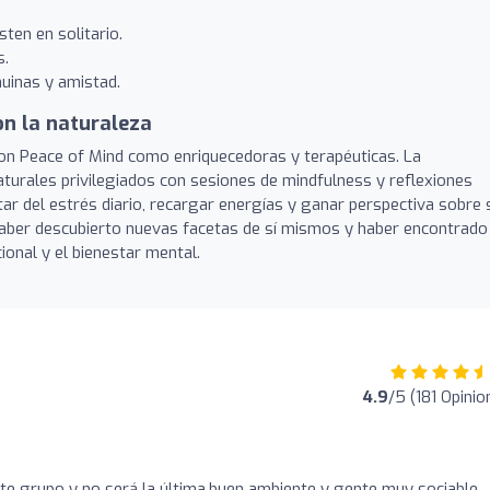
ten en solitario.
s.
uinas y amistad.
on la naturaleza
con Peace of Mind como enriquecedoras y terapéuticas. La
aturales privilegiados con sesiones de mindfulness y reflexiones
ar del estrés diario, recargar energías y ganar perspectiva sobre 
haber descubierto nuevas facetas de sí mismos y haber encontrado
onal y el bienestar mental.
4.9
/5 (181 Opinio
e grupo y no será la última,buen ambiente y gente muy sociable,