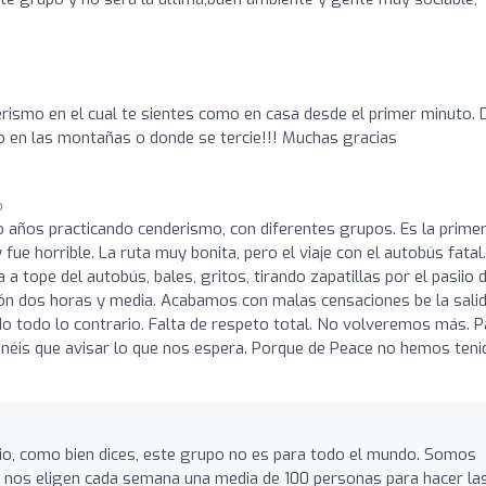
ismo en el cual te sientes como en casa desde el primer minuto. 
o en las montañas o donde se tercie!!! Muchas gracias
o
vo años practicando cenderismo, con diferentes grupos. Es la prime
fue horrible. La ruta muy bonita, pero el viaje con el autobús fatal
 a tope del autobús, bales, gritos, tirando zapatillas por el pasiio 
ón dos horas y media. Acabamos con malas censaciones be la sali
ido todo lo contrario. Falta de respeto total. No volveremos más. P
néis que avisar lo que nos espera. Porque de Peace no hemos teni
io, como bien dices, este grupo no es para todo el mundo. Somos
o nos eligen cada semana una media de 100 personas para hacer la