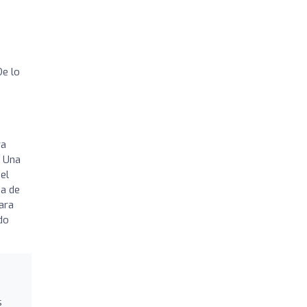
De lo
ra
. Una
del
da de
ara
do
s