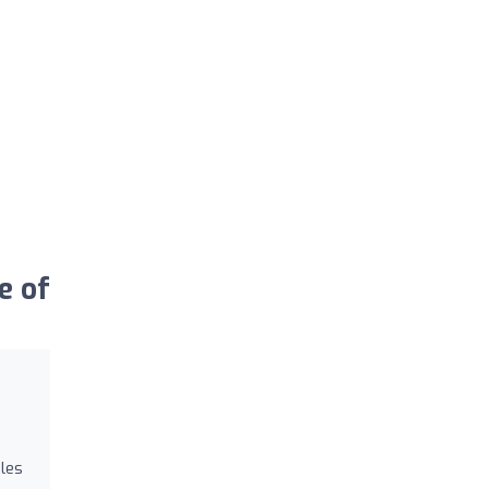
e of
les