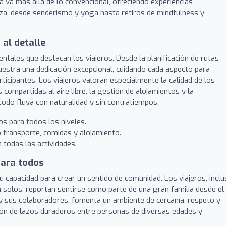
ta va más allá de lo convencional, ofreciendo experiencias
za, desde senderismo y yoga hasta retiros de mindfulness y
al detalle
ntales que destacan los viajeros. Desde la planificación de rutas
emuestra una dedicación excepcional, cuidando cada aspecto para
rticipantes. Los viajeros valoran especialmente la calidad de los
ompartidas al aire libre, la gestión de alojamientos y la
todo fluya con naturalidad y sin contratiempos.
s para todos los niveles.
o transporte, comidas y alojamiento.
todas las actividades.
para todos
 capacidad para crear un sentido de comunidad. Los viajeros, incl
n solos, reportan sentirse como parte de una gran familia desde el
í y sus colaboradores, fomenta un ambiente de cercanía, respeto y
eación de lazos duraderos entre personas de diversas edades y