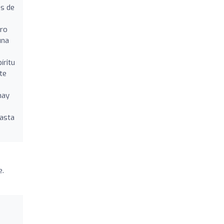
es de
ero
una
íritu
te
hay
Hasta
e.