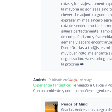
rutas y los viajes. Lamento q
la mayoría no son esas sino to
chévere.Le adjunto algunos m
expresar mi más sincero agra
ruta de senderismo tan hermo
saliera perfectamente. Tambié
de compañerismo y fraternida
semana y espero encontrarlos
DanielGracias a tod@s ,es mi 
muy buen rollo, me encantais
organización. Ha estado genia
la próxima ❤️
Andrés
Publicada en
1 year ago
Experiencia fantástica:
He viajado a Galicia y P
Con un ambiente y unos compañeros geniales. S
Peace of Mind
Gracias Andrés, nos alegra de