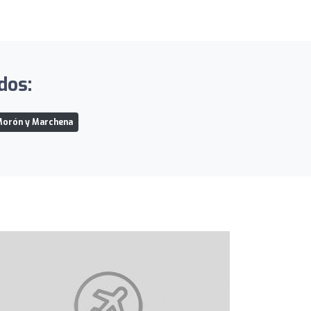
dos:
 Morón y Marchena