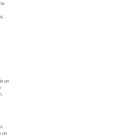
 la
as
de un
y
n
os
o un