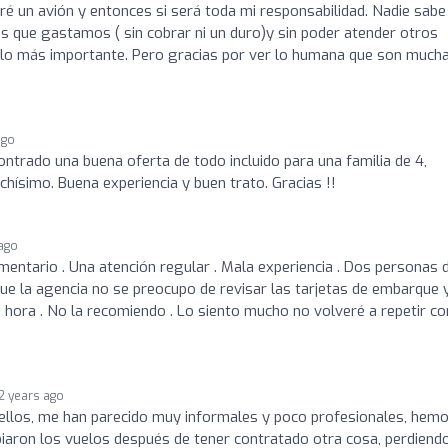
é un avión y entonces si será toda mi responsabilidad. Nadie sabe
s que gastamos ( sin cobrar ni un duro)y sin poder atender otros
o más importante. Pero gracias por ver lo humana que son much
ago
trado una buena oferta de todo incluido para una familia de 4,
hísimo. Buena experiencia y buen trato. Gracias !!
 ago
entario . Una atención regular . Mala experiencia . Dos personas 
que la agencia no se preocupo de revisar las tarjetas de embarque 
a hora . No la recomiendo . Lo siento mucho no volveré a repetir co
2 years ago
 ellos, me han parecido muy informales y poco profesionales, hem
iaron los vuelos después de tener contratado otra cosa, perdiend