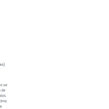
es)
do se
a de
bios
tima
ue