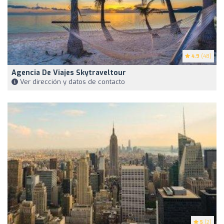
4.9
(48)
Agencia De Viajes Skytraveltour
Ver dirección y datos de contacto
5
(2)