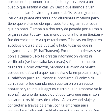
porque no le pronunció bien el sitio y nos llevó a un
pueblo que estaba a casi 2h. Decía que íbamos a ver
cosas que jamás vimos y, como sabéis, el programa de
los viajes puede alterarse por diferentes motivos pero
tiene que visitarse siempre todo lo programado, cosa
que no pasó. Fuimos a sitios muy de pasada por su mala
organización (estuvimos menos de una hora en Basilea y
fue decepcionante ya que tardamos 2 horas en llegar en
autobús y otras 2 de vuelta) y hubo lugares que ni
llegamos a ver (Schaffhausen). Encima se lo decías y se
ponía altanero... No te ofrecía información veraz ni
verificada (se inventaba las cosas) y fue un completo
desastre. Como colofón, perdimos el avión de vuelta
porque no sabía ni a qué hora salía y la empresa ni cogía
el teléfono para solucionar el problema. El colmo del
surrealismo fue cuando nos reubicaron en un vuelo
posterior y (aunque luego es cierto que la empresa se lo
abonó) fue uno de nosotros el que tuvo que pagar con
su tarjeta los billetes de todos... Al volver del viaje y
contactar a través de email con la empresa para
evidenciar mi disconformidad con estas cosas, cuál fue