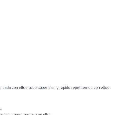
dada con ellos todo súper bien y rápido repetiremos con ellos
go
in duda repetiremos con ellos.