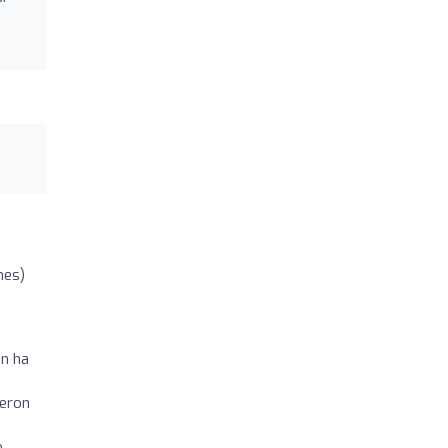
nes)
ón ha
ueron
o