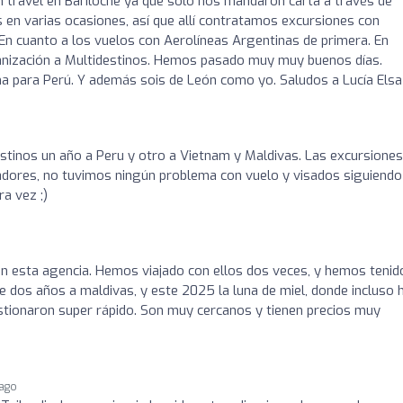
 travel en Bariloche ya que solo nos mandaron carta a través de
en varias ocasiones, así que allí contratamos excursiones con
 En cuanto a los vuelos con Aerolíneas Argentinas de primera. En
anización a Multidestinos. Hemos pasado muy muy buenos días.
a para Perú. Y además sois de León como yo. Saludos a Lucía Elsa
tinos un año a Peru y otro a Vietnam y Maldivas. Las excursiones
tadores, no tuvimos ningún problema con vuelo y visados siguiendo
a vez ;)
 esta agencia. Hemos viajado con ellos dos veces, y hemos tenid
e dos años a maldivas, y este 2025 la luna de miel, donde incluso 
stionaron super rápido. Son muy cercanos y tienen precios muy
ago