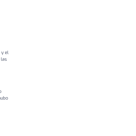
 y el
 las
o
hubo