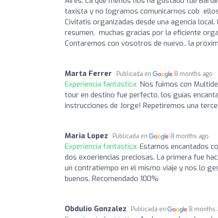
Aires. La que menos nos ha gustado fue Barlan
taxista y no logramos comunicarnos cob ellos 
Civitatis organizadas desde una agencia local.
resumen, muchas gracias por la eficiente org
Contaremos con vosotros de nuevo.. la próxim
Marta Ferrer
Publicada en
8 months ago
Experiencia fantástica:
Nos fuimos con Multides
tour en destino fue perfecto, los guías encan
instrucciones de Jorge! Repetiremos una tercer
Maria Lopez
Publicada en
8 months ago
Experiencia fantástica:
Estamos encantados con
dos exoeriencias preciosas. La primera fue hac
un contratiempo en el mismo viaje y nos lo ge
buenos. Recomendado 100%
Obdulio Gonzalez
Publicada en
8 months 