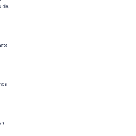
 día,
ante
inos
en