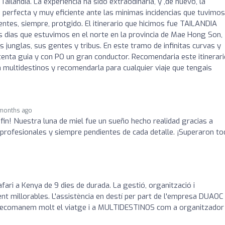
ilandia. La experiencia ha sido extraodinaria, y ,de nuevo, la
perfecta y muy eficiente ante las minimas incidencias que tuvimos
ientes, siempre, protgido. El itinerario que hicimos fue TAILANDIA
 dias que estuvimos en el norte en la provincia de Mae Hong Son,
us junglas, sus gentes y tribus. En este tramo de infinitas curvas y
enta guia y con PO un gran conductor. Recomendaria este itinerar
r a multidestinos y recomendarla para cualquier viaje que tengais
months ago
 a fin! Nuestra luna de miel fue un sueño hecho realidad gracias a
, profesionales y siempre pendientes de cada detalle. ¡Superaron t
fari a Kenya de 9 dies de durada. La gestió, organització i
nt millorables. L'assistència en destí per part de l'empresa DUAOC
Recomanem molt el viatge i a MULTIDESTINOS com a organitzador