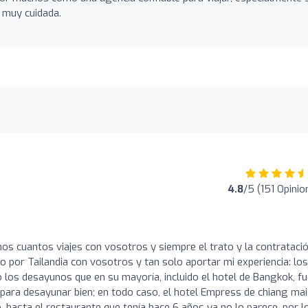
 muy cuidada.
4.8
/5 (151 Opinio
unos cuantos viajes con vosotros y siempre el trato y la contrataci
o por Tailandia con vosotros y tan solo aportar mi experiencia: los
o los desayunos que en su mayoría, incluido el hotel de Bangkok, f
 para desayunar bien; en todo caso, el hotel Empress de chiang mai
o, hasta el restaurante que tenía hace 6 años ya no lo parece. por l