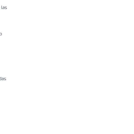
 las
io
odas