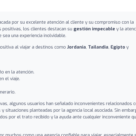
acada por su excelente atención al cliente y su compromiso con la
s positivas, los clientes destacan su
gestión impecable
y la atenc
 sea una experiencia inolvidable.
ositiva al viajar a destinos como
Jordania
,
Tailandia
,
Egipto
y
ño en la atención.
n el viaje.
inerario.
ivas, algunos usuarios han señalado inconvenientes relacionados 
 y situaciones planteadas por la agencia local asociada. Sin embar
dos por el trato recibido y la ayuda ante cualquier inconveniente q
or muchos como una agencia confiable para viajar, especialmente s