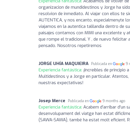
Experiencia fantástica:
Acabamos de volver de Ta
organizacion de mundidestinos y Jorge ha sido 
resolvion de inmediato. Al viajar con ellos te s
AUTENTICA, y nos encanto, especialmenyte los
viajamos en la autentica talilandia dentro de s
paisajes contamos con MIMI una excelente y at
que rompe el tradicional. Y , de nuevo felicita
pensado. Nosotros repetiremos
JORGE UHÍA MAQUIEIRA
Publicada en
9 
Experiencia fantástica:
¡Increíbles de principio
Multidestinos y a Jorge en particular. Atentos
nuestras expectativas!
Josep Merce
Publicada en
9 months ago
Experiencia fantástica:
Acabem d'arribar d'un sa
desenvolupament del viatge han estat difícilme
(SAWA-SAWA), també ha estat molt eficient. 