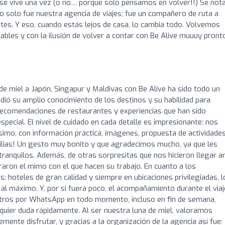
o se vive una vez (o no… porque solo pensamos en volver!!) Se not
no solo fue nuestra agencia de viajes; fue un compañero de ruta a
ntes. Y eso, cuando estás lejos de casa, lo cambia todo. Volvemos
ables y con la ilusión de volver a contar con Be Alive muuuy pront
de miel a Japón, Singapur y Maldivas con Be Alive ha sido todo un
ió su amplio conocimiento de los destinos y su habilidad para
recomendaciones de restaurantes y experiencias que han sido
special. El nivel de cuidado en cada detalle es impresionante: nos
imo, con información práctica, imágenes, propuesta de actividade
milias! Un gesto muy bonito y que agradecimos mucho, ya que les
 tranquilos. Además, de otras sorpresitas que nos hicieron llegar a
traron el mimo con el que hacen su trabajo. En cuanto a los
 hoteles de gran calidad y siempre en ubicaciones privilegiadas, l
 al máximo. Y, por si fuera poco, el acompañamiento durante el viaj
otros por WhatsApp en todo momento, incluso en fin de semana,
uier duda rápidamente. Al ser nuestra luna de miel, valoramos
nte disfrutar, y gracias a la organización de la agencia así fue: