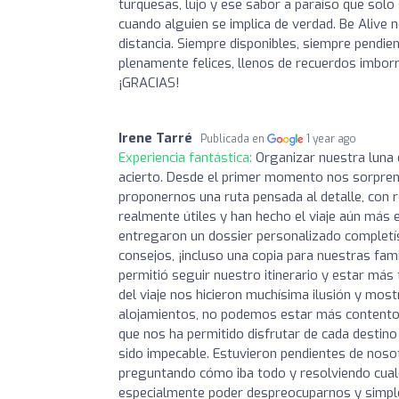
turquesas, lujo y ese sabor a paraíso que sol
cuando alguien se implica de verdad. Be Alive 
distancia. Siempre disponibles, siempre pendie
plenamente felices, llenos de recuerdos imborr
¡GRACIAS!
Irene Tarré
Publicada en
1 year ago
Experiencia fantástica:
Organizar nuestra luna 
acierto. Desde el primer momento nos sorprend
proponernos una ruta pensada al detalle, con 
realmente útiles y han hecho el viaje aún más e
entregaron un dossier personalizado completís
consejos, ¡incluso una copia para nuestras fa
permitió seguir nuestro itinerario y estar más
del viaje nos hicieron muchísima ilusión y mos
alojamientos, no podemos estar más contentos:
que nos ha permitido disfrutar de cada destino
sido impecable. Estuvieron pendientes de nos
preguntando cómo iba todo y resolviendo cualq
especialmente poder despreocuparnos y simpleme