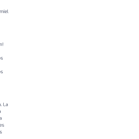
miel
n!
os
os
. La
a
a
es
as