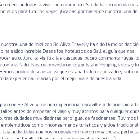
s, solo dedicándonos a vivir cada momento. Sin duda, recomendamos
n ellos para futuros viajes. ¡Gracias por hacer de nuestra luna de 
uestra luna de miel con Be Alive Travel y ha sido la mejor decisió
o ha salido increíble Desde los hotelazos de Bali, el guía que nos
er su cultura, la visita a las cascadas, buceo con manta rayas, l
arton y el Nido. Nos recomendaron coger Island Hopping solos y lo
o. Hemos podido descansar ya que estaba todo organizado y solo n
a experiencia. Gracias por el mejor viaje de nuestra vida!
pón con Be Alive y fue una experiencia maravillosa de principio a fin
etalles antes de empezar el viaje y muy atentos para cualquier dud
, tres ciudades muy distintas pero igual de fascinantes. Tuvimos l
emblemáticos como rincones menos turísticos y sitios tradicional
al. Las actividades que nos propusieron fueron muy chulas, perfect
rutar en familia. Un viaje familiar inolvidable. Gracias ;)