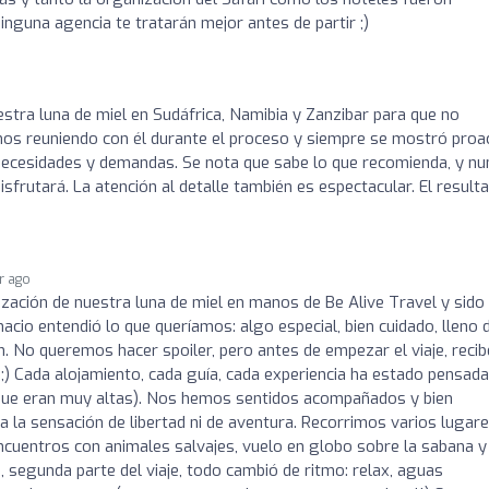
inguna agencia te tratarán mejor antes de partir ;)
tra luna de miel en Sudáfrica, Namibia y Zanzibar para que no
os reuniendo con él durante el proceso y siempre se mostró proa
necesidades y demandas. Se nota que sabe lo que recomienda, y nu
sfrutará. La atención al detalle también es espectacular. El result
ar ago
nización de nuestra luna de miel en manos de Be Alive Travel y sido
cio entendió lo que queríamos: algo especial, bien cuidado, lleno 
n. No queremos hacer spoiler, pero antes de empezar el viaje, reci
 ;) Cada alojamiento, cada guía, cada experiencia ha estado pensada
(que eran muy altas). Nos hemos sentidos acompañados y bien
la sensación de libertad ni de aventura. Recorrimos varios lugar
encuentros con animales salvajes, vuelo en globo sobre la sabana y
, segunda parte del viaje, todo cambió de ritmo: relax, aguas