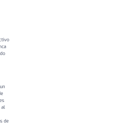
ctivo
nca
ado
 un
de
bes
 al
es de