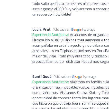
todo salió perfecto, sin estrés ni imprevisto
esta agencia al 100 % y volveremos a contar co
un recuerdo inolvidable!
Lucia Prat
Publicada en
1 year ago
Experiencia fantástica:
Acabamos de organizar n
Hemos ido a Bali y Filipinas tres semanas y tod
acompañaba en cada trayecto y nos daba a conoc
arrozales… y en Filipinas estuvimos en Port B
mejor del viaje. Todo muy auténtico y cuidad
preocupábamos por disfrutar Repetimos seguro l
Santi Godó
Publicada en
1 year ago
Experiencia fantástica:
Viajamos en familia a Ja
organización fue impecable: vuelos, hoteles, d
que tuviéramos. Visitamos Osaka, Kioto y Tokio
oportunidad de conocer tanto los lugares más 
que hicieron que el viaje fuera aún más especi
para todas las edades y muy divertidas para disf