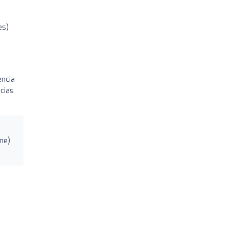
es)
encia
cias
ne)