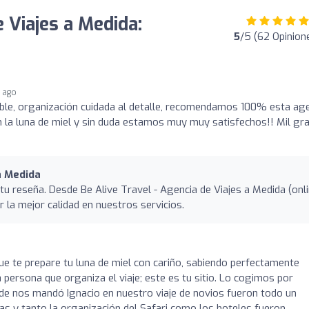
e Viajes a Medida:
5
/5 (62 Opinion
 ago
able, organización cuidada al detalle, recomendamos 100% esta ag
n la luna de miel y sin duda estamos muy muy satisfechos!! Mil gra
a Medida
tu reseña. Desde Be Alive Travel - Agencia de Viajes a Medida (onli
la mejor calidad en nuestros servicios.
ue te prepare tu luna de miel con cariño, sabiendo perfectamente
 persona que organiza el viaje; este es tu sitio. Lo cogimos por
de nos mandó Ignacio en nuestro viaje de novios fueron todo un
vas y tanto la organización del Safari como los hoteles fueron