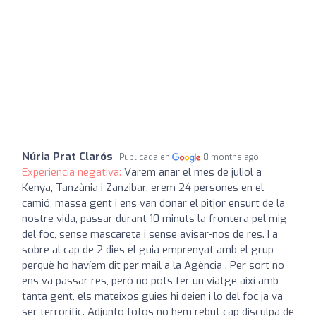
Núria Prat Clarós
Publicada en
8 months ago
Experiencia negativa:
Varem anar el mes de juliol a
Kenya, Tanzània i Zanzibar, erem 24 persones en el
camió, massa gent i ens van donar el pitjor ensurt de la
nostre vida, passar durant 10 minuts la frontera pel mig
del foc, sense mascareta i sense avisar-nos de res. I a
sobre al cap de 2 dies el guia emprenyat amb el grup
perquè ho havíem dit per mail a la Agència . Per sort no
ens va passar res, però no pots fer un viatge així amb
tanta gent, els mateixos guies hi deien i lo del foc ja va
ser terrorífic. Adjunto fotos no hem rebut cap disculpa de