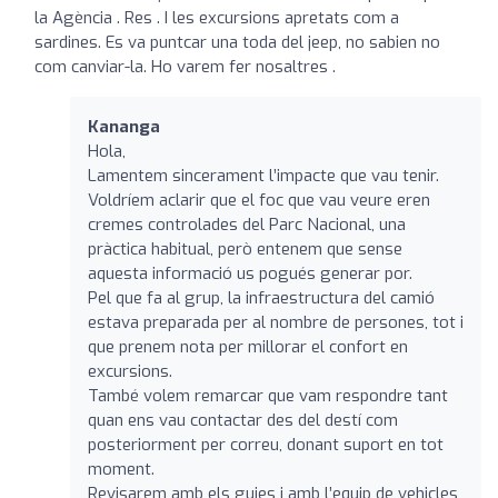
la Agència . Res . I les excursions apretats com a
sardines. Es va puntcar una toda del jeep, no sabien no
com canviar-la. Ho varem fer nosaltres .
Kananga
Hola,
Lamentem sincerament l’impacte que vau tenir.
Voldríem aclarir que el foc que vau veure eren
cremes controlades del Parc Nacional, una
pràctica habitual, però entenem que sense
aquesta informació us pogués generar por.
Pel que fa al grup, la infraestructura del camió
estava preparada per al nombre de persones, tot i
que prenem nota per millorar el confort en
excursions.
També volem remarcar que vam respondre tant
quan ens vau contactar des del destí com
posteriorment per correu, donant suport en tot
moment.
Revisarem amb els guies i amb l’equip de vehicles