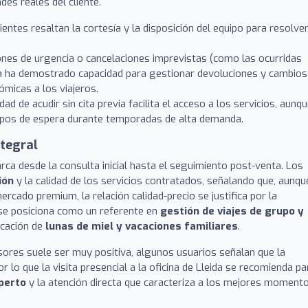
des reales del cliente.
entes resaltan la cortesía y la disposición del equipo para resolve
ones de urgencia o cancelaciones imprevistas (como las ocurridas
ia ha demostrado capacidad para gestionar devoluciones y cambios
ómicas a los viajeros.
dad de acudir sin cita previa facilita el acceso a los servicios, aunq
mpos de espera durante temporadas de alta demanda.
ntegral
arca desde la consulta inicial hasta el seguimiento post-venta. Los
ión
y la calidad de los servicios contratados, señalando que, aunqu
rcado premium, la relación calidad-precio se justifica por la
a se posiciona como un referente en
gestión de viajes de grupo y
ficación de
lunas de miel y vacaciones familiares
.
sores suele ser muy positiva, algunos usuarios señalan que la
or lo que la visita presencial a la oficina de Lleida se recomienda pa
perto
y la atención directa que caracteriza a los mejores moment