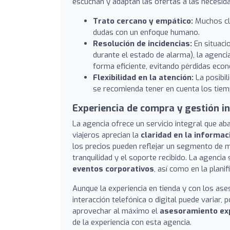
escuchan y adaptan las ofertas a las necesida
Trato cercano y empático:
Muchos cli
dudas con un enfoque humano.
Resolución de incidencias:
En situaci
durante el estado de alarma), la agenc
forma eficiente, evitando pérdidas econ
Flexibilidad en la atención:
La posibili
se recomienda tener en cuenta los tie
Experiencia de compra y gestión i
La agencia ofrece un servicio integral que ab
viajeros aprecian la
claridad en la informac
los precios pueden reflejar un segmento de me
tranquilidad y el soporte recibido. La agenci
eventos corporativos
, así como en la plani
Aunque la experiencia en tienda y con los ase
interacción telefónica o digital puede variar, p
aprovechar al máximo el
asesoramiento ex
de la experiencia con esta agencia.