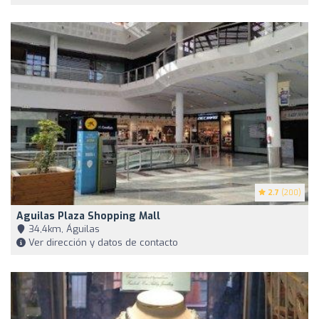
2.7
(200)
Aguilas Plaza Shopping Mall
34,4km, Águilas
Ver dirección y datos de contacto