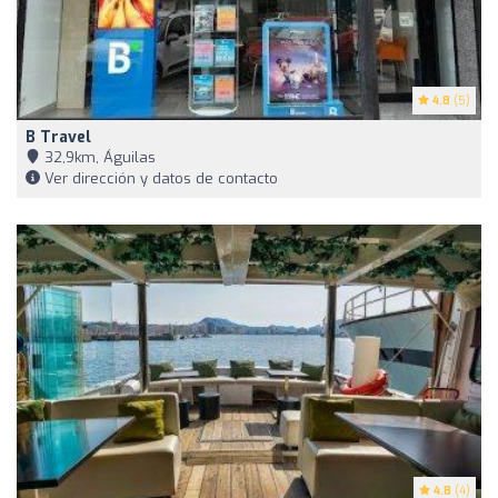
4.8
(5)
B Travel
32,9km, Águilas
Ver dirección y datos de contacto
4.8
(4)