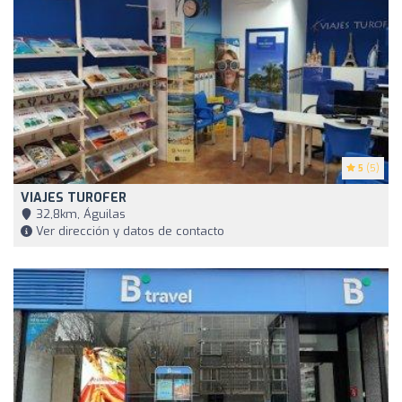
5
(5)
VIAJES TUROFER
32,8km, Águilas
Ver dirección y datos de contacto