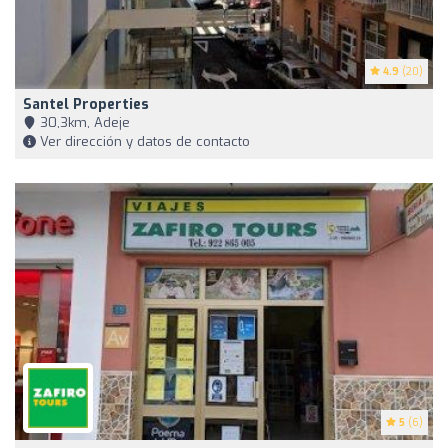
4.9
(20)
Santel Properties
30,3km, Adeje
Ver dirección y datos de contacto
5
(6)