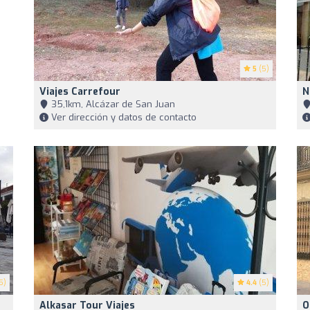
5
(5)
Viajes Carrefour
N
35,1km, Alcázar de San Juan
Ver dirección y datos de contacto
5)
4.4
(5)
Alkasar Tour Viajes
O