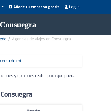
s
Añade tu empresa gratis
Log in
n Consuegra
ledo
Agencias de viajes en Consuegra
 cerca de mí
raciones y opiniones reales para que puedas
n Consuegra
Horario: