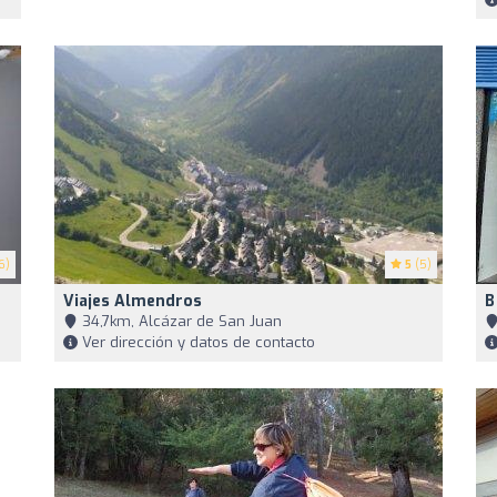
6)
5
(5)
Viajes Almendros
B
34,7km, Alcázar de San Juan
Ver dirección y datos de contacto