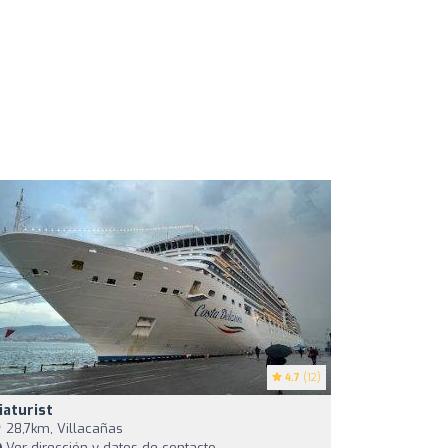
4.7
(12)
iaturist
28,7km, Villacañas
Ver dirección y datos de contacto