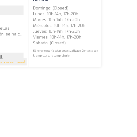
Domingo: (closed)
Lunes: 10h-14h, 17h-20h
Martes: 10h-14h, 17h-20h
Miércoles: 10h-14h, 17h-20h
ellas
Jueves: 10h-14h, 17h-20h
, se ha c...
Viernes: 10h-14h, 17h-20h
Sábado: (closed)
El horario podría estar desactualizado. Contacta con
la empresa para comprobarlo.
il
4
(8 opiniones)