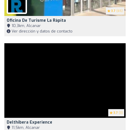
3.7
(65)
Oficina De Turisme La Ràpita
10,3km, Alcanar
Ver dirección y datos de contacto
3.7
(3)
Delthibera Experience
11,5km, Alcanar