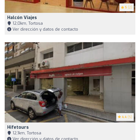
5
(2)
Halcón Viajes
12,0km, Tortosa
Ver dirección y datos de contacto
4.4
(5)
Hifetours
12,1km, Tortosa
Ver dirección y datos de contacto