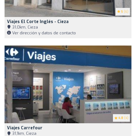
5
(6)
Viajes El Corte Inglés - Cieza
31,0km, Cieza
Ver dirección y datos de contacto
4.8
(4)
Viajes Carrefour
31,1km, Cieza