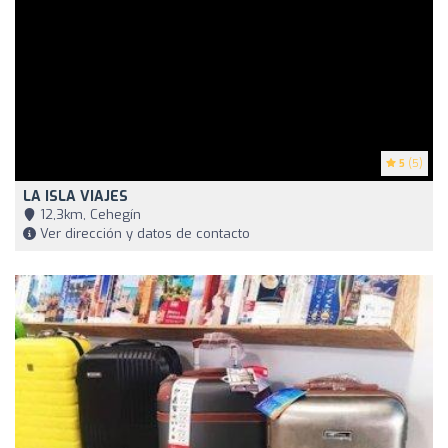
5
(5)
LA ISLA VIAJES
12,3km, Cehegín
Ver dirección y datos de contacto