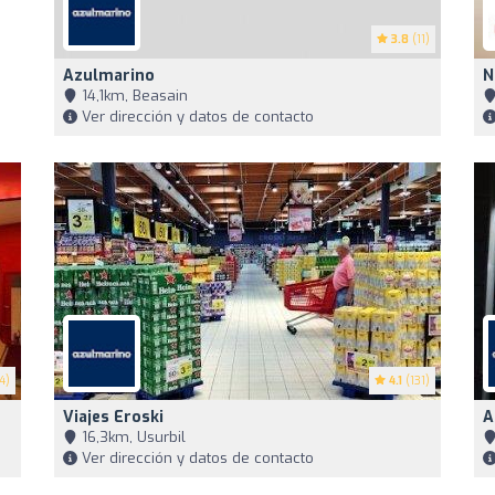
3.8
(11)
Azulmarino
N
14,1km, Beasain
Ver dirección y datos de contacto
4)
4.1
(131)
Viajes Eroski
A
16,3km, Usurbil
Ver dirección y datos de contacto