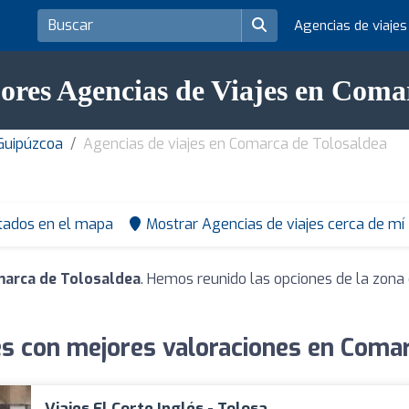
Agencias de viaje
ores Agencias de Viajes en Coma
 Guipúzcoa
Agencias de viajes en Comarca de Tolosaldea
tados en el mapa
Mostrar Agencias de viajes cerca de mí
marca de Tolosaldea
. Hemos reunido las opciones de la zona 
es con mejores valoraciones en Coma
Viajes El Corte Inglés - Tolosa