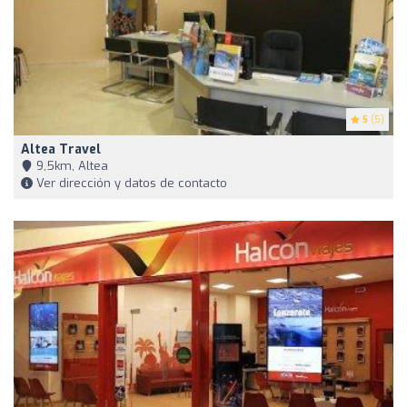
5
(5)
Altea Travel
9,5km, Altea
Ver dirección y datos de contacto