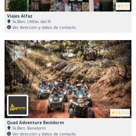
5
(5)
Viajes Alfaz
14,8km, L'Alfàs del Pi
Ver dirección y datos de contacto
4.8
(118)
Quad Adventure Benidorm
14,8km, Benidorm
Ver dirección y datos de contacto