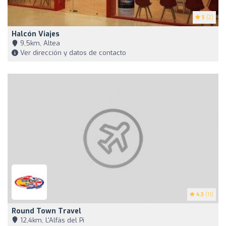
5
(2)
Halcón Viajes
9,5km, Altea
Ver dirección y datos de contacto
4.3
(11)
Round Town Travel
12,4km, L'Alfàs del Pi