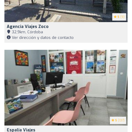
5
(9)
Agencia Viajes Zoco
32,9km, Córdoba
Ver dirección y datos de contacto
5
(137)
Espalia Viajes