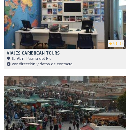
4.8
(5)
VIAJES CARIBBEAN TOURS
15,9km, Palma del Río
Ver dirección y datos de contacto