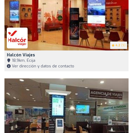
4.2
(9)
Halcón Viajes
18,9km, Écija
Ver dirección y datos de contacto