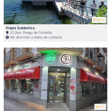
4.8
(5)
Viajes Subbetica
22,2km, Priego de Córdoba
Ver dirección y datos de contacto
5
(5)