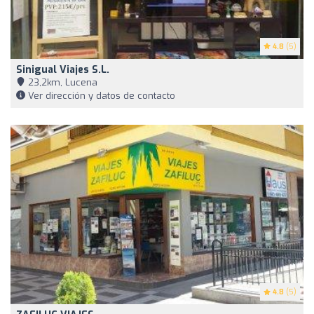
4.8
(5)
Sinigual Viajes S.L.
23,2km, Lucena
Ver dirección y datos de contacto
4.8
(5)