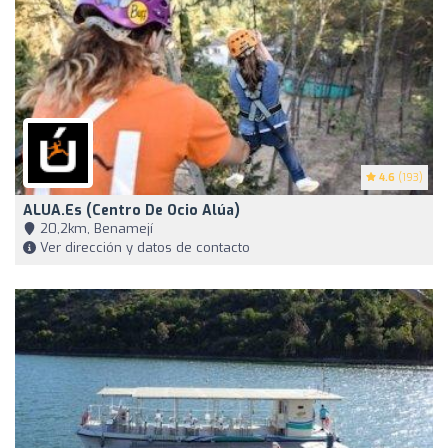
4.6
(193)
ALUA.es (Centro De Ocio Alúa)
20,2km, Benamejí
Ver dirección y datos de contacto