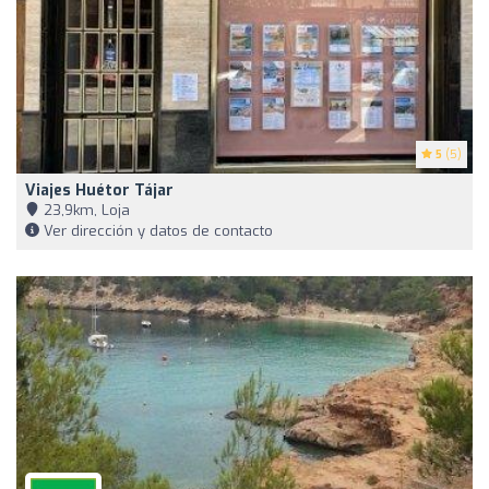
5
(5)
Viajes Huétor Tájar
23,9km, Loja
Ver dirección y datos de contacto