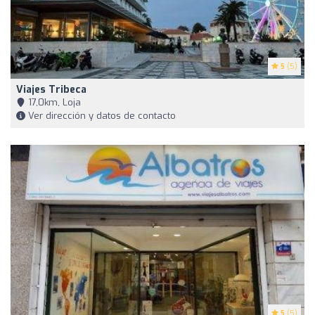
5
(5)
Viajes Tribeca
17,0km, Loja
Ver dirección y datos de contacto
5
(5)