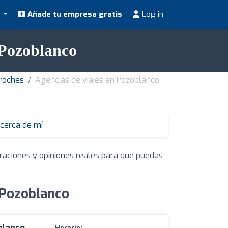
s
Añade tu empresa gratis
Log in
 Pozoblanco
droches
Agencias de viajes en Pozoblanco
 cerca de mí
oraciones y opiniones reales para que puedas
 Pozoblanco
blanco,
Horario: