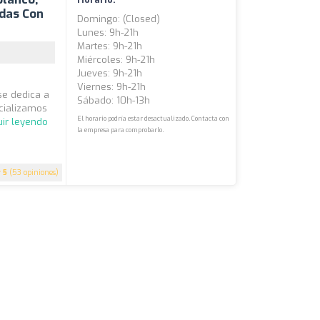
adas Con
Domingo: (closed)
Lunes: 9h-21h
Martes: 9h-21h
Miércoles: 9h-21h
Jueves: 9h-21h
Viernes: 9h-21h
se dedica a
Sábado: 10h-13h
ecializamos
El horario podría estar desactualizado. Contacta con
ir leyendo
la empresa para comprobarlo.
5
(53 opiniones)