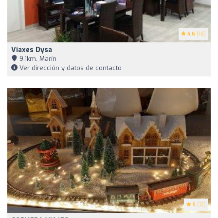
4.6
(18)
Viaxes Dysa
9,1km, Marín
Ver dirección y datos de contacto
5
(12)