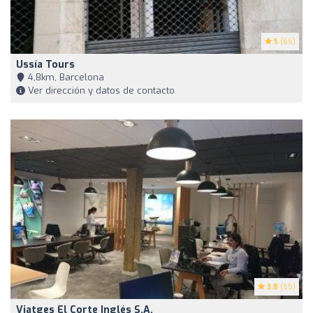
5
(65)
Ussía Tours
4,8km, Barcelona
Ver dirección y datos de contacto
3.8
(55)
Viatges El Corte Inglés S.A.