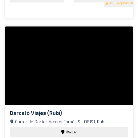
4.8
(4 opiniones)
Barceló Viajes (Rubí)
Carrer de Doctor Maximí Fornés 9 - 08191, Rubí
Mapa