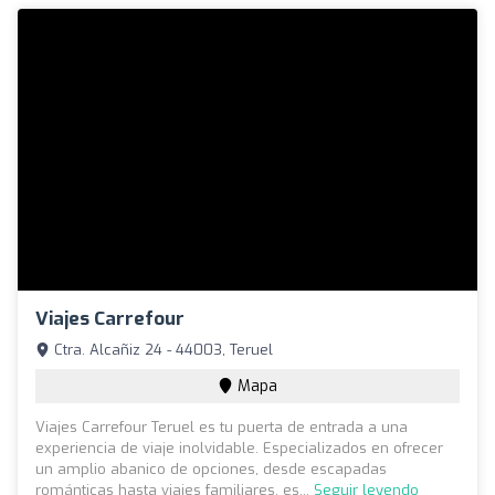
Viajes Carrefour
Ctra. Alcañiz 24 - 44003, Teruel
Mapa
Viajes Carrefour Teruel es tu puerta de entrada a una
experiencia de viaje inolvidable. Especializados en ofrecer
un amplio abanico de opciones, desde escapadas
románticas hasta viajes familiares, es...
Seguir leyendo