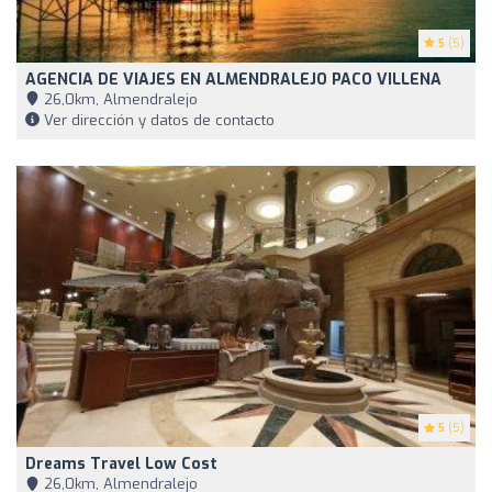
5
(5)
AGENCIA DE VIAJES EN ALMENDRALEJO PACO VILLENA
26,0km, Almendralejo
Ver dirección y datos de contacto
5
(5)
Dreams Travel Low Cost
26,0km, Almendralejo