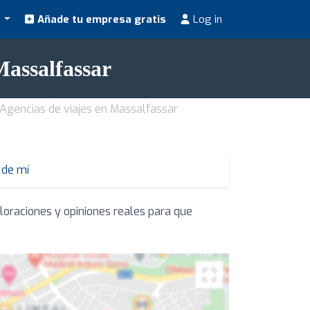
s
Añade tu empresa gratis
Log in
Massalfassar
Agencias de viajes en Massalfassar
 de mí
loraciones y opiniones reales para que