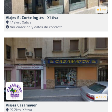
5
(4)
Viajes El Corte Inglés - Xátiva
17,9km, Xàtiva
Ver dirección y datos de contacto
5
(12)
Viajes Casamayor
19,2km, Xàtiva