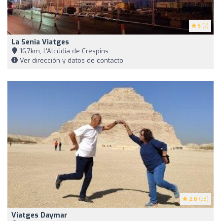
5
(7)
La Senia Viatges
16,7km, L'Alcúdia de Crespins
Ver dirección y datos de contacto
2.6
(23)
Viatges Daymar