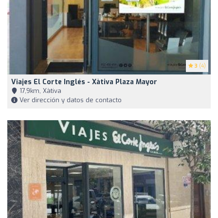
3
(4)
Viajes El Corte Inglés - Xàtiva Plaza Mayor
17,9km, Xàtiva
Ver dirección y datos de contacto