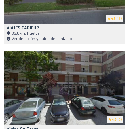
4.7
(19)
VIAJES CARICUR
36,0km, Huelva
Ver dirección y datos de contacto
4.8
(5)