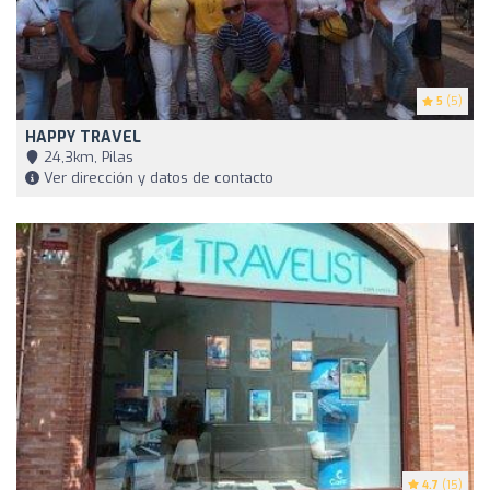
5
(5)
HAPPY TRAVEL
24,3km, Pilas
Ver dirección y datos de contacto
4.7
(15)