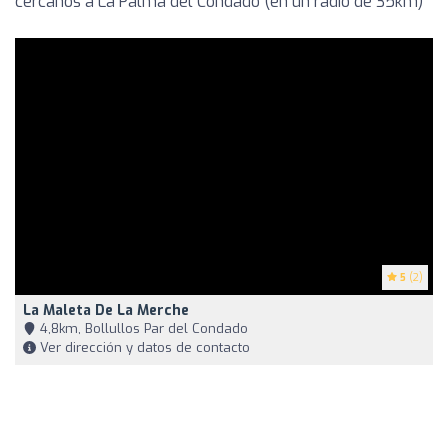
cercanos a La Palma del Condado (en un radio de 35km)
5
(2)
La Maleta De La Merche
4,8km, Bollullos Par del Condado
Ver dirección y datos de contacto