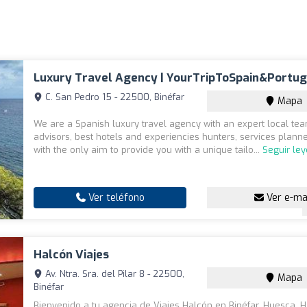
Luxury Travel Agency | YourTripToSpain&Portug
C. San Pedro 15 - 22500, Binéfar
Mapa
We are a Spanish luxury travel agency with an expert local tea
advisors, best hotels and experiencies hunters, services planner
with the only aim to provide you with a unique tailo...
Seguir le
Ver teléfono
Ver e-ma
Halcón Viajes
Av. Ntra. Sra. del Pilar 8 - 22500,
Mapa
Binéfar
Bienvenido a tu agencia de Viajes Halcón en Binéfar, Huesca. H