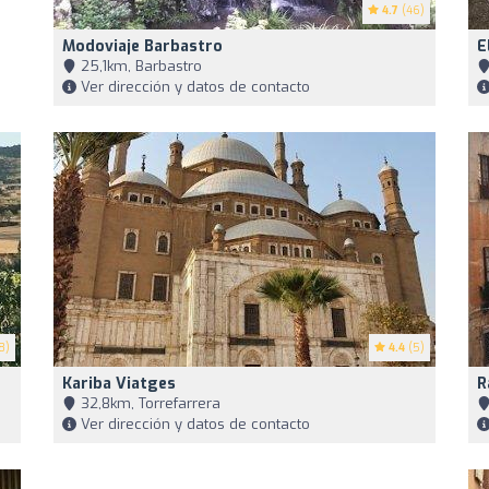
4.7
(46)
Modoviaje Barbastro
E
25,1km, Barbastro
Ver dirección y datos de contacto
8)
4.4
(5)
Kariba Viatges
R
32,8km, Torrefarrera
Ver dirección y datos de contacto