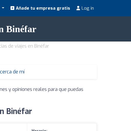
s
Añade tu empresa gratis
Log in
n Binéfar
ias de viajes en Binéfar
 cerca de mí
ones y opiniones reales para que puedas
n Binéfar
Horario: