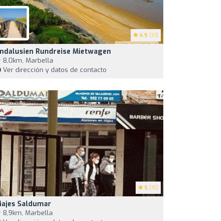
4.9
(37)
ndalusien Rundreise Mietwagen
8,0km, Marbella
Ver dirección y datos de contacto
5
(15)
iajes Saldumar
8,9km, Marbella