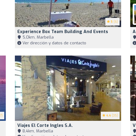
5
(6)
Experience Box Team Building And Events
A
5,0km, Marbella
Ver dirección y datos de contacto
7)
4.4
(35)
Viajes El Corte Ingles S.A.
V
8,4km, Marbella