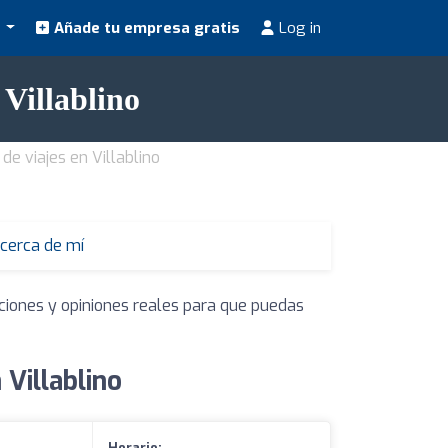
s
Añade tu empresa gratis
Log in
 Villablino
de viajes en Villablino
 cerca de mí
ciones y opiniones reales para que puedas
 Villablino
Horario: