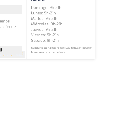
Domingo: 9h-21h
Lunes: 9h-21h
Martes: 9h-21h
queños
Miércoles: 9h-21h
vación de
Jueves: 9h-21h
Viernes: 9h-21h
Sábado: 9h-21h
El horario podría estar desactualizado. Contacta con
il
la empresa para comprobarlo.
.8
(146 opiniones)