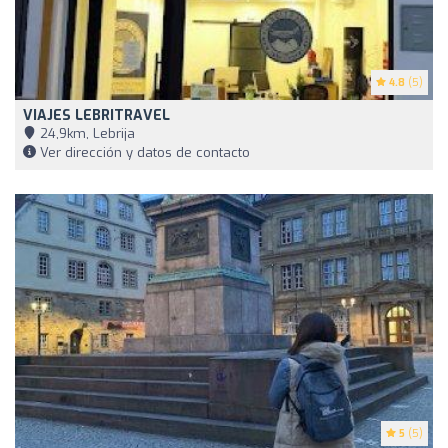
4.8
(5)
VIAJES LEBRITRAVEL
24,9km, Lebrija
Ver dirección y datos de contacto
5
(5)