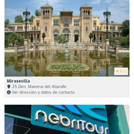
5
(2)
Mirasevilla
25,2km, Mairena del Aljarafe
Ver dirección y datos de contacto