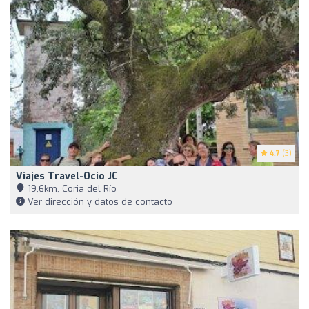
4.7
(3)
Viajes Travel-Ocio JC
19,6km, Coria del Río
Ver dirección y datos de contacto