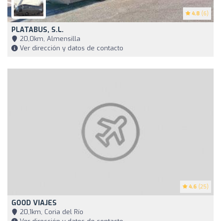
4.8
(6)
PLATABUS, S.L.
20,0km, Almensilla
Ver dirección y datos de contacto
4.6
(25)
GOOD VIAJES
20,1km, Coria del Río