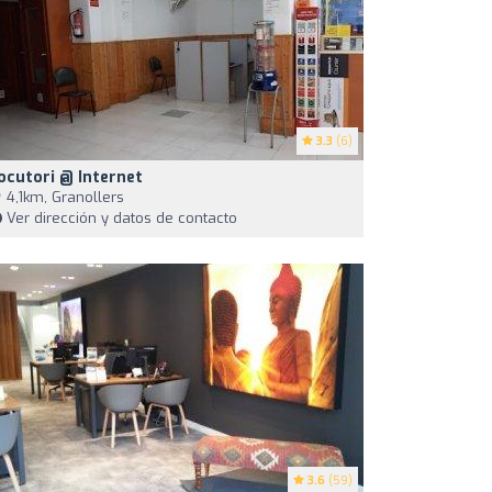
3.3
(6)
ocutori @ Internet
4,1km, Granollers
Ver dirección y datos de contacto
3.6
(59)