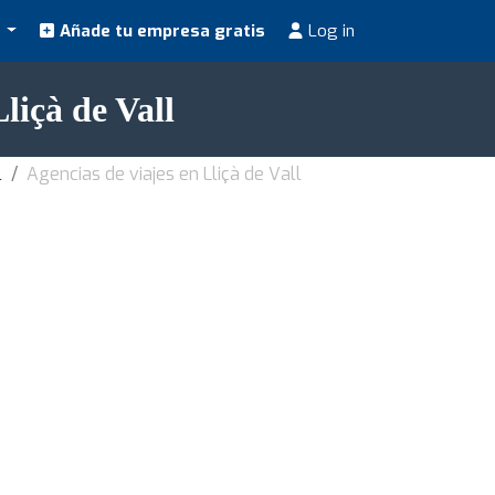
s
Añade tu empresa gratis
Log in
liçà de Vall
l
Agencias de viajes en Lliçà de Vall