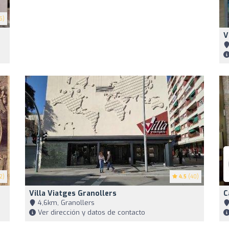
6)
V
2)
4.5
(40)
Villa Viatges Granollers
C
4,6km, Granollers
Ver dirección y datos de contacto