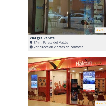
4.2
(1
Viatges Parets
1,7km, Parets del Vallès
Ver dirección y datos de contacto
4.4
(3