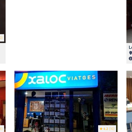
0)
L
3)
4.2
(10)