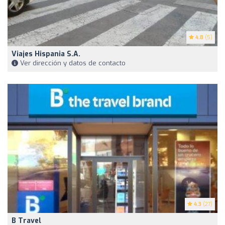
4.8
(5)
Viajes Hispania S.A.
Ver dirección y datos de contacto
4.3
(27)
B Travel