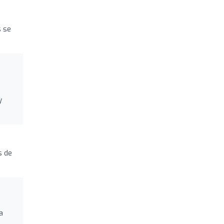
s se
y
s de
a