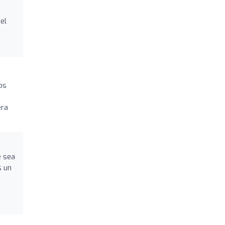
el
os
era
e sea
s un