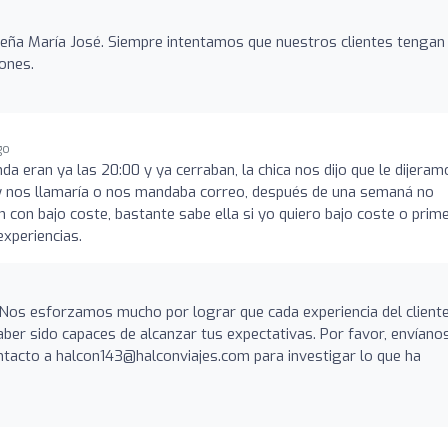
eña María José. Siempre intentamos que nuestros clientes tengan 
iones.
go
a eran ya las 20:00 y ya cerraban, la chica nos dijo que le dijeram
 y nos llamaría o nos mandaba correo, después de una semaná no
on bajo coste, bastante sabe ella si yo quiero bajo coste o prim
xperiencias.
. Nos esforzamos mucho por lograr que cada experiencia del client
er sido capaces de alcanzar tus expectativas. Por favor, envíano
ntacto a halcon143@halconviajes.com para investigar lo que ha