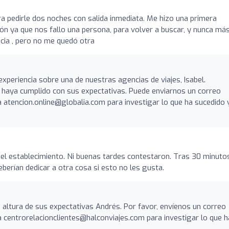
a pedirle dos noches con salida inmediata. Me hizo una primera
ón ya que nos fallo una persona, para volver a buscar, y nunca má
cia , pero no me quedó otra
eriencia sobre una de nuestras agencias de viajes, Isabel.
 haya cumplido con sus expectativas. Puede enviarnos un correo
a atencion.online@globalia.com para investigar lo que ha sucedido 
 el establecimiento. Ni buenas tardes contestaron. Tras 30 minuto
berían dedicar a otra cosa si esto no les gusta.
altura de sus expectativas Andrés. Por favor, envíenos un correo
a centrorelacionclientes@halconviajes.com para investigar lo que h