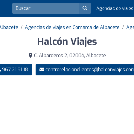
Agencias de viaje
 Albacete
Agencias de viajes en Comarca de Albacete
Age
Halcón Viajes
C. Albarderos 2, 02004, Albacete
967 21 91 18
centrorelacionclientes@halconviajes.co