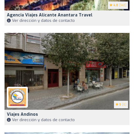
4.8
(148)
Agencia Viajes Alicante Anantara Travel
Ver dirección y datos de contacto
5
(6)
Viajes Andinos
Ver dirección y datos de contacto