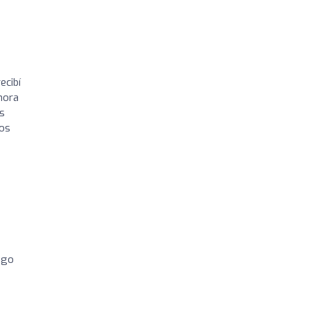
ecibí
hora
es
mos
pago