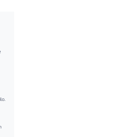
e
lo.
n