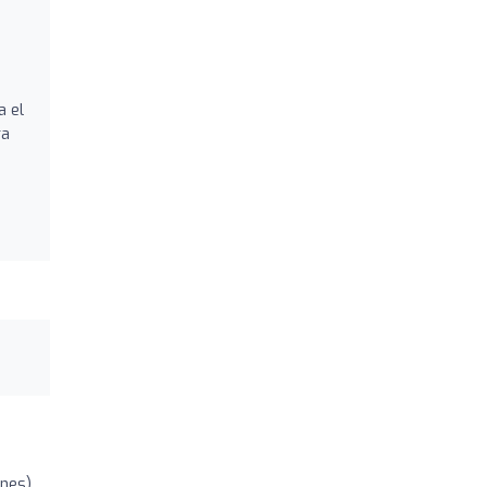
a el
ra
ones)