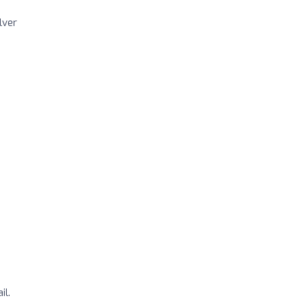
lver
il.