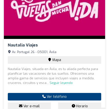
Nautalia Viajes
Av. Portugal 26 - 05001, Ávila
Mapa
Nautalia Viajes, situada en Ávila, es tu aliada perfecta para
planificar las vacaciones de tus sueños. Ofrecemos una
amplia gama de servicios que incluyen viajes a medida,
cruceros, circuitos y esca...
Seguir leyendo
Ver teléfono
Ver e-mail
Horario