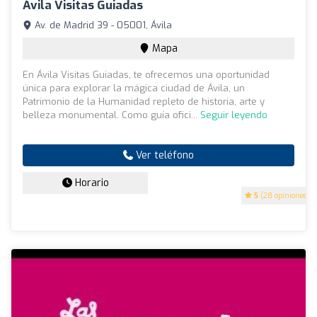
Avila Visitas Guiadas
Av. de Madrid 39 - 05001, Ávila
Mapa
En Ávila Visitas Guiadas, te ofrecemos una oportunidad
única para explorar la mágica ciudad de Ávila, un
Patrimonio de la Humanidad repleto de historia, arte y
belleza monumental. Como guía ofici...
Seguir leyendo
Ver teléfono
Horario
5
(28 opiniones)