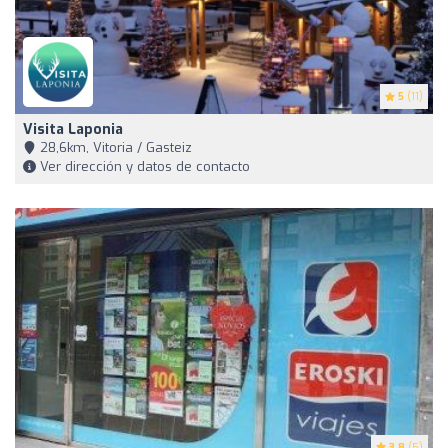
5
(11)
Visita Laponia
28,6km, Vitoria / Gasteiz
Ver dirección y datos de contacto
3.8
(5)