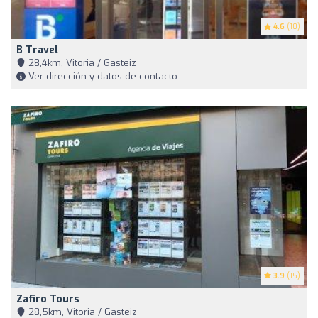
4.6
(10)
B Travel
28,4km, Vitoria / Gasteiz
Ver dirección y datos de contacto
3.9
(15)
Zafiro Tours
28,5km, Vitoria / Gasteiz