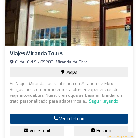
Viajes Miranda Tours
C. del Cid 9 - 09200, Miranda de Ebro
Mapa
En Viajes Miranda Tours, ubicada en Miranda de Ebro,
Burgos, nos comprometemos a ofrecer experiencias de
viaje inolvidables. Nuestro enfoque se basa en brindar un
trato personalizado para adaptarnos a...
Seguir leyendo
Ver teléfono
Ver e-mail
Horario
5
(4 opiniones)