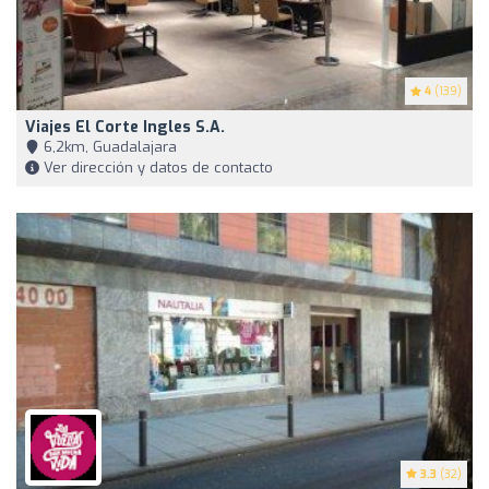
4
(139)
Viajes El Corte Ingles S.A.
6,2km, Guadalajara
Ver dirección y datos de contacto
3.3
(32)