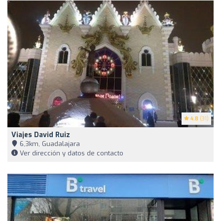
4.8
(31)
Viajes David Ruiz
6,3km, Guadalajara
Ver dirección y datos de contacto