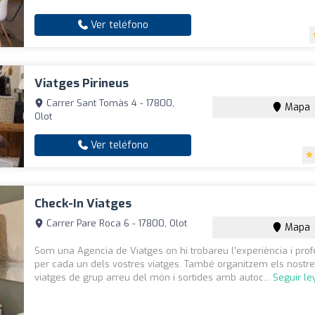
Ver teléfono
Viatges Pirineus
Carrer Sant Tomàs 4 - 17800,
Mapa
Olot
Ver teléfono
Check-In Viatges
Carrer Pare Roca 6 - 17800, Olot
Mapa
Som una Agencia de Viatges on hi trobareu l’experiència i profe
per cada un dels vostres viatges. També organitzem els nostre
viatges de grup arreu del món i sortides amb autoc...
Seguir l