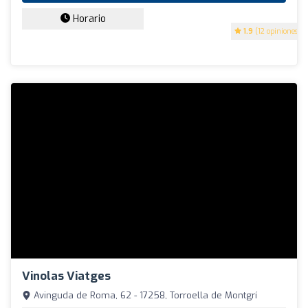
Horario
1.9
(12 opiniones)
Vinolas Viatges
Avinguda de Roma, 62 - 17258, Torroella de Montgrí