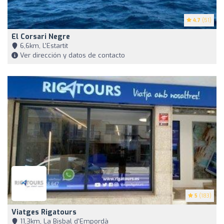
4.7
(51)
El Corsari Negre
6,6km, L'Estartit
Ver dirección y datos de contacto
5
(183)
Viatges Rigatours
11,3km, La Bisbal d'Empordà