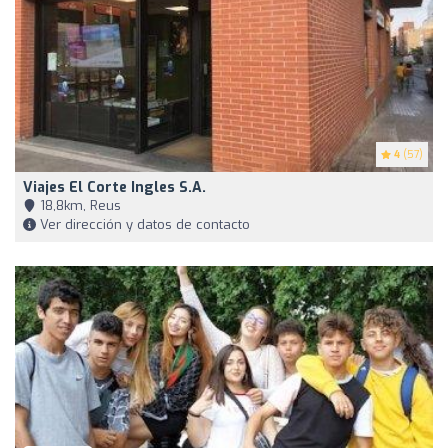
4
(57)
Viajes El Corte Ingles S.A.
18,8km, Reus
Ver dirección y datos de contacto