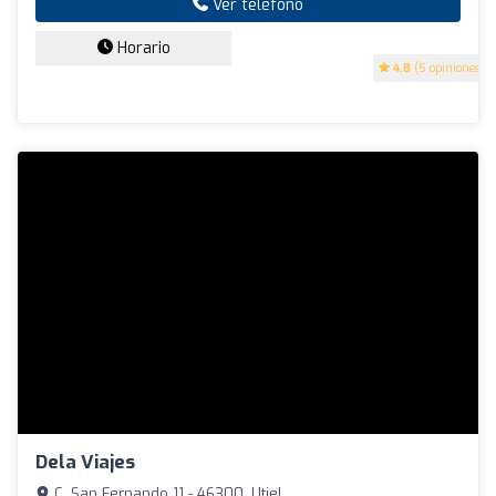
Ver teléfono
Horario
4.8
(5 opiniones)
Dela Viajes
C. San Fernando 11 - 46300, Utiel