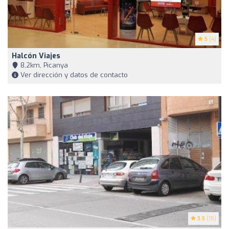
5
(4)
Halcón Viajes
8,2km, Picanya
Ver dirección y datos de contacto
3.5
(15)