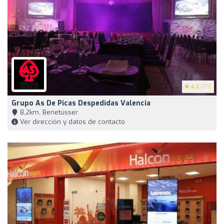
4.2
(177)
Grupo As De Picas Despedidas Valencia
8,2km, Benetússer
Ver dirección y datos de contacto