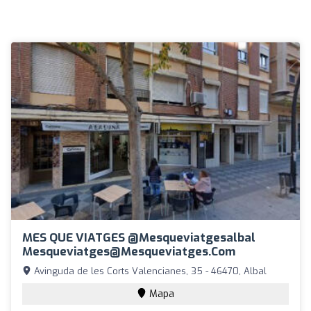
MES QUE VIATGES @mesqueviatgesalbal
Mesqueviatges@mesqueviatges.com
Avinguda de les Corts Valencianes, 35 - 46470, Albal
Mapa