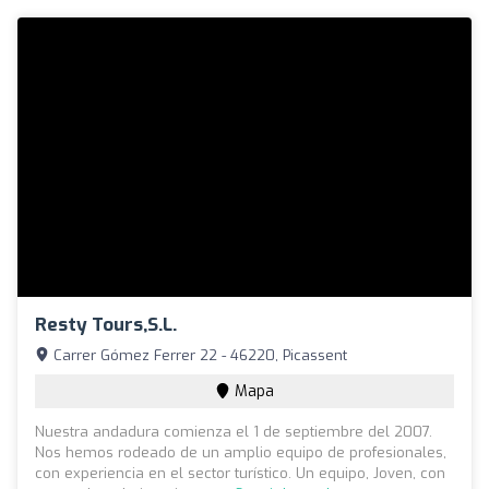
Resty Tours,S.L.
Carrer Gómez Ferrer 22 - 46220, Picassent
Mapa
Nuestra andadura comienza el 1 de septiembre del 2007.
Nos hemos rodeado de un amplio equipo de profesionales,
con experiencia en el sector turístico. Un equipo, Joven, con