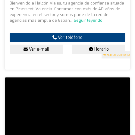
Bienvenido a Halcón Viajes, tu agencia de confianza situada
en Picassent, Valencia. Contamos con más de 40 años de
experiencia en el sector y somos parte de la red de
agencias más amplia de Españ...
Seguir leyendo
Ver teléfono
Ver e-mail
Horario
4.8
(5 opiniones)