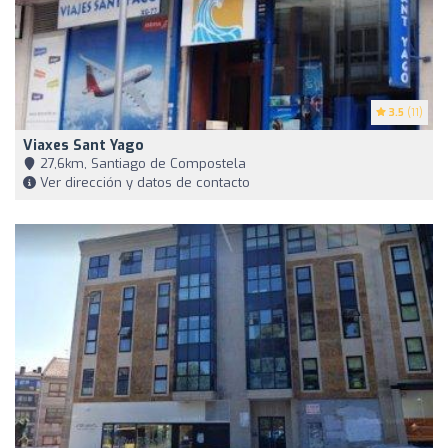
3.5
(11)
Viaxes Sant Yago
27,6km, Santiago de Compostela
Ver dirección y datos de contacto