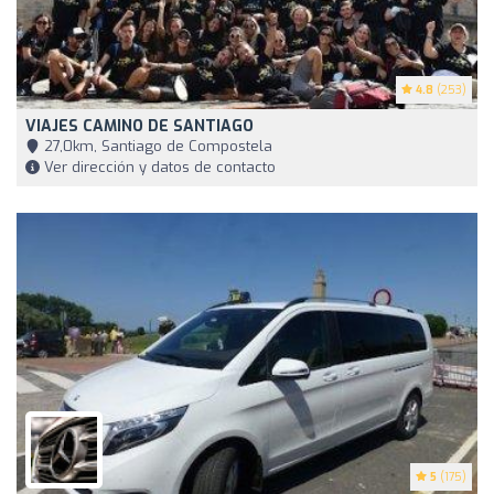
4.8
(253)
VIAJES CAMINO DE SANTIAGO
27,0km, Santiago de Compostela
Ver dirección y datos de contacto
5
(175)