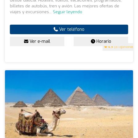
desde Galicia. Hoteles, vuelos, vacaciones, programados,
billetes de autobús, tren y avión. Las mejores ofertas de
viajes y excursiones...
Seguir leyendo
Ver teléfono
Ver e-mail
Horario
4.9
(81 opiniones)